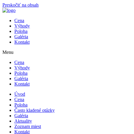
Preskočiť na obsah
Cena
Výhody
Poloha
Galéria
Kontakt
Menu
Cena
Výhody
Poloha
Galéria
Kontakt
Úvod
Cena
Poloha
Často kladené otázky
Galéria
Aktuality
Zoznam miest
Kontakt