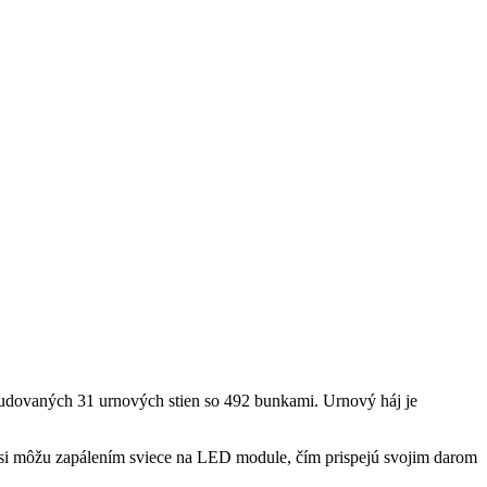
Prehrať video
budovaných 31 urnových stien so 492 bunkami. Urnový háj je
h si môžu zapálením sviece na LED module, čím prispejú svojim darom