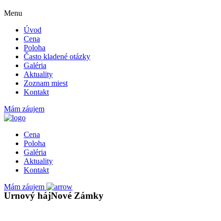
Menu
Úvod
Cena
Poloha
Často kladené otázky
Galéria
Aktuality
Zoznam miest
Kontakt
Mám záujem
Cena
Poloha
Galéria
Aktuality
Kontakt
Mám záujem
Urnový háj
Nové Zámky