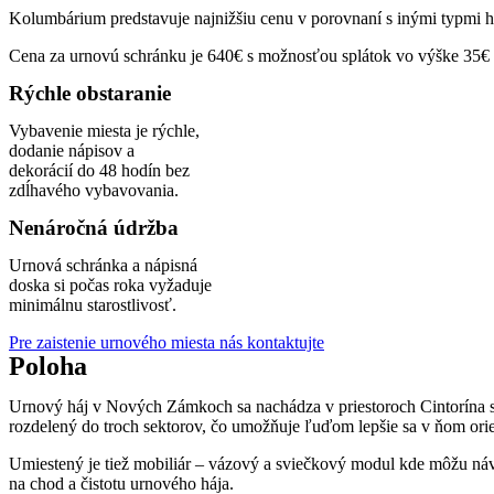
Kolumbárium predstavuje najnižšiu cenu v porovnaní s inými typmi h
Cena za urnovú schránku je 640€ s možnosťou splátok vo výške 35€
Rýchle obstaranie
Vybavenie miesta je rýchle,
dodanie nápisov a
dekorácií do 48 hodín bez
zdĺhavého vybavovania.
Nenáročná údržba
Urnová schránka a nápisná
doska si počas roka vyžaduje
minimálnu starostlivosť.
Pre zaistenie urnového miesta nás kontaktujte
Poloha
Urnový háj v Nových Zámkoch sa nachádza v priestoroch Cintorína sv
rozdelený do troch sektorov, čo umožňuje ľuďom lepšie sa v ňom orie
Umiestený je tiež mobiliár – vázový a sviečkový modul kde môžu náv
na chod a čistotu urnového hája.