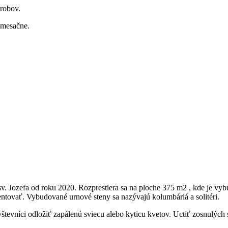
robov.
 mesačne.
. Jozefa od roku 2020. Rozprestiera sa na ploche 375 m2 , kde je vy
ntovať. Vybudované urnové steny sa nazývajú kolumbáriá a solitéri.
števníci odložiť zapálenú sviecu alebo kyticu kvetov. Uctiť zosnulýc