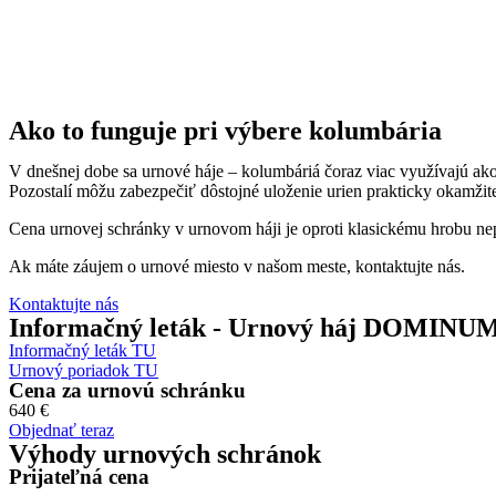
Ako to funguje pri výbere kolumbária
V dnešnej dobe sa urnové háje – kolumbáriá čoraz viac využívajú ak
Pozostalí môžu zabezpečiť dôstojné uloženie urien prakticky okamžit
Cena urnovej schránky v urnovom háji je oproti klasickému hrobu ne
Ak máte záujem o urnové miesto v našom meste, kontaktujte nás.
Kontaktujte nás
Informačný leták - Urnový háj DOMINU
Informačný leták TU
Urnový poriadok TU
Cena za urnovú schránku
640 €
Objednať teraz
Výhody urnových schránok
Prijateľná cena