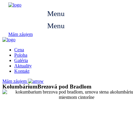
Preskočiť
na
Menu
obsah
Menu
Mám záujem
Cena
Poloha
Galéria
Aktuality
Kontakt
Mám záujem
Kolumbárium
Brezová pod Bradlom