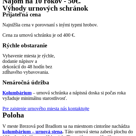
Nájom na 10 rokov - 50€.
Výhody urnových schránok
Prijateľná cena
Najnižšia cena v porovnaní s inými typmi hrobov.
Cena za urnovú schránku je od 400 €.
Rýchle obstaranie
Vybavenie miesta je rýchle,
Prehrať video
dodanie nápisov a
dekorácií do 48 hodín bez
zdĺhavého vybavovania.
Nenáročná údržba
Kolumbárium
– urnová schránka a nápisná doska si počas roka
vyžaduje minimálnu starostlivosť.
Pre zaistenie urnového miesta nás kontaktujte
Poloha
V meste Brezová pod Bradlom sa na miestnom cintoríne nachádza
kolumbárium – urnová stena
.
Táto urnová stena zaberá plochu do