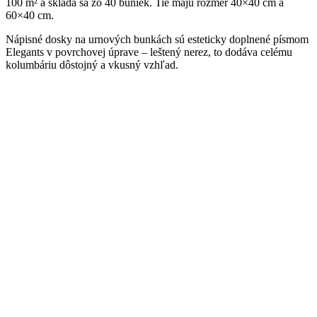
100 m² a skladá sa zo 40 buniek. Tie majú rozmer 40×40 cm a
60×40 cm.
Nápisné dosky na urnových bunkách sú esteticky doplnené písmom
Elegants v povrchovej úprave – leštený nerez, to dodáva celému
kolumbáriu dôstojný a vkusný vzhľad.