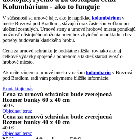
Kolumbárium - ako to funguje
V súčasnosti sa urnové háje, ako je napríklad
kolumbárium
v
meste Brezová pod Bradlom , stávajú čoraz častejšou voľbou pri
uložení zosnulých. Urnové steny a urnové hrobové miesta ponúkajú
možnosť dôstojného uloženia urien bez zbytočného odkladu a bez
potreby budovania klasického hrobu.
Cena za urnovú schránku je podstatne nižšia, rovnako ako aj
celkové výdavky spojené s pohrebom a taktiež starostlivosť o
hrobové miesto.
Ak máte záujem o urnové miesto v našom
kolumbáriu
v Brezová
pod Bradlom, radi vám poskytneme bližšie informácie.
Kontaktujte nás
Cena za urnovú schránku bude zverejnená
Rozmer bunky 60 x 40 cm
600 €
Objednať teraz
Cena za urnovú schránku bude zverejnená
Rozmer bunky 40 x 40 cm
400 €
Objednať teraz