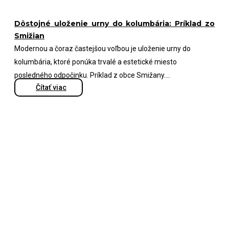
Dôstojné uloženie urny do kolumbária: Príklad zo
Smižian
Modernou a čoraz častejšou voľbou je uloženie urny do
kolumbária, ktoré ponúka trvalé a estetické miesto
posledného odpočinku. Príklad z obce Smižany....
Čítať viac