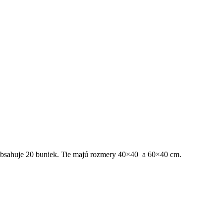
Prehrať video
obsahuje 20 buniek. Tie majú rozmery 40×40 a 60×40 cm.