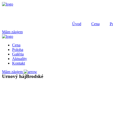
Preskočiť
na
obsah
Úvod
Cena
P
Mám záujem
Cena
Poloha
Galéria
Aktuality
Kontakt
Mám záujem
Urnový háj
Brodské