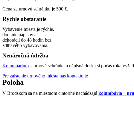
Cena za urnovú schránku je 500 €.
Rýchle obstaranie
Vybavenie miesta je rýchle,
dodanie nápisov a
dekorácií do 48 hodín bez
zdĺhavého vybavovania.
Nenáročná údržba
Kolumbárium
– urnová schránka a nápisná doska si počas roka vyžadu
Pre zaistenie urnového miesta nás kontaktujte
Poloha
V Brodskom sa na miestnom cintoríne nachádzajú
kolumbária – urn