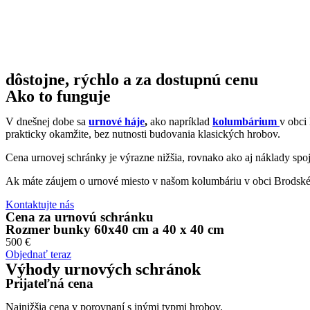
dôstojne, rýchlo a za dostupnú cenu
Ako to funguje
V dnešnej dobe sa
urnové háje
,
ako napríklad
kolumbárium
v obci
prakticky okamžite, bez nutnosti budovania klasických hrobov.
Cena urnovej schránky je výrazne nižšia, rovnako ako aj náklady spo
Ak máte záujem o urnové miesto v našom kolumbáriu v obci Brodské,
Kontaktujte nás
Cena za urnovú schránku
Rozmer bunky 60x40 cm a 40 x 40 cm
500 €
Objednať teraz
Výhody urnových schránok
Prijateľná cena
Najnižšia cena v porovnaní s inými typmi hrobov.