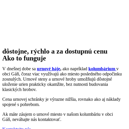
dôstojne, rýchlo a za dostupnú cenu
Ako to funguje
V dnešnej dobe sa
urnové háje
,
ako napríklad
kolumbárium
v
obci Gáň, čoraz viac využívajú ako miesto posledného odpočinku
zosnulých. Urnové steny a urnové hroby umožňujú dôstojné
uloženie urien prakticky okamžite, bez nutnosti budovania
klasických hrobov.
Cena urnovej schránky je výrazne nižšia, rovnako ako aj náklady
spojené s pohrebom.
Ak máte záujem o urnové miesto v našom kolumbáriu v obci
Gáň, neváhajte nás kontaktovať.