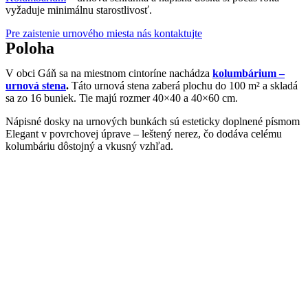
vyžaduje minimálnu starostlivosť.
Pre zaistenie urnového miesta nás kontaktujte
Poloha
V obci Gáň sa na miestnom cintoríne nachádza
kolumbárium –
urnová stena
.
Táto urnová stena zaberá plochu do 100 m² a skladá
sa zo 16 buniek. Tie majú rozmer 40×40 a 40×60 cm.
Nápisné dosky na urnových bunkách sú esteticky doplnené písmom
Elegant v povrchovej úprave – leštený nerez, čo dodáva celému
kolumbáriu dôstojný a vkusný vzhľad.