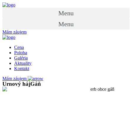
Preskočiť
na
Menu
obsah
Menu
Mám záujem
Cena
Poloha
Galéria
Aktuality
Kontakt
Mám záujem
Urnový háj
Gáň