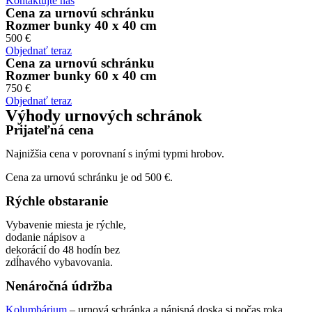
Kontaktujte nás
Cena za urnovú schránku
Rozmer bunky 40 x 40 cm
500 €
Objednať teraz
Cena za urnovú schránku
Rozmer bunky 60 x 40 cm
750 €
Objednať teraz
Výhody urnových schránok
Prijateľná cena
Najnižšia cena v porovnaní s inými typmi hrobov.
Cena za urnovú schránku je od 500 €.
Rýchle obstaranie
Vybavenie miesta je rýchle,
dodanie nápisov a
dekorácií do 48 hodín bez
zdĺhavého vybavovania.
Prehrať video
Nenáročná údržba
Kolumbárium
– urnová schránka a nápisná doska si počas roka