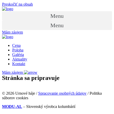
Preskočiť na obsah
Menu
Menu
Mám záujem
Cena
Poloha
Galéria
Aktuality
Kontakt
Mám záujem
Stránka sa pripravuje
© 2026 Urnové háje /
Spracovanie osobných údajov
/ Politika
súborov cookies
MODU-AL
– Slovenský výrobca kolumbárií