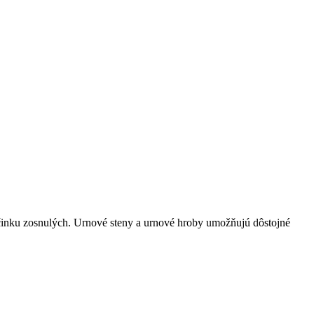
činku zosnulých. Urnové steny a urnové hroby umožňujú dôstojné