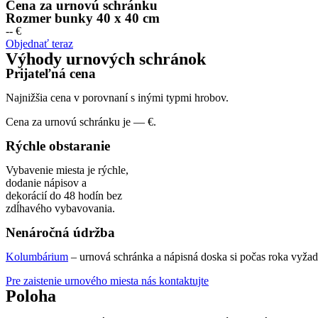
Cena za urnovú schránku
Rozmer bunky 40 x 40 cm
-- €
Objednať teraz
Výhody urnových schránok
Prijateľná cena
Najnižšia cena v porovnaní s inými typmi hrobov.
Cena za urnovú schránku je — €.
Rýchle obstaranie
Vybavenie miesta je rýchle,
dodanie nápisov a
dekorácií do 48 hodín bez
zdĺhavého vybavovania.
Nenáročná údržba
Kolumbárium
– urnová schránka a nápisná doska si počas roka vyžadu
Pre zaistenie urnového miesta nás kontaktujte
Poloha