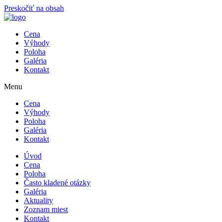
Preskočiť na obsah
Cena
Výhody
Poloha
Galéria
Kontakt
Menu
Cena
Výhody
Poloha
Galéria
Kontakt
Úvod
Cena
Poloha
Často kladené otázky
Galéria
Aktuality
Zoznam miest
Kontakt