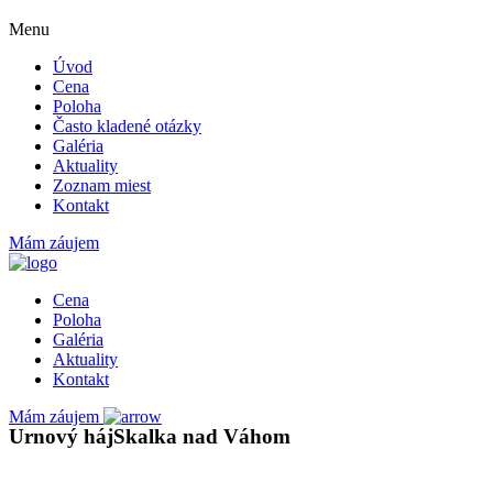
Menu
Úvod
Cena
Poloha
Často kladené otázky
Galéria
Aktuality
Zoznam miest
Kontakt
Mám záujem
Cena
Poloha
Galéria
Aktuality
Kontakt
Mám záujem
Urnový háj
Skalka nad Váhom