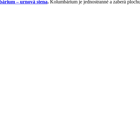
bárium – urnová stena
.
Kolumbárium je jednostranné a zaberá ploch